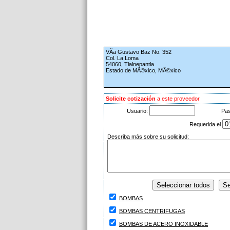
VÃ­a Gustavo Baz No. 352
Col. La Loma
54060, Tlalnepantla
Estado de MÃ©xico, MÃ©xico
Solicite cotización
a este proveedor
Usuario:
Pa
Requerida el
Describa más sobre su solicitud:
BOMBAS
BOMBAS CENTRIFUGAS
BOMBAS DE ACERO INOXIDABLE