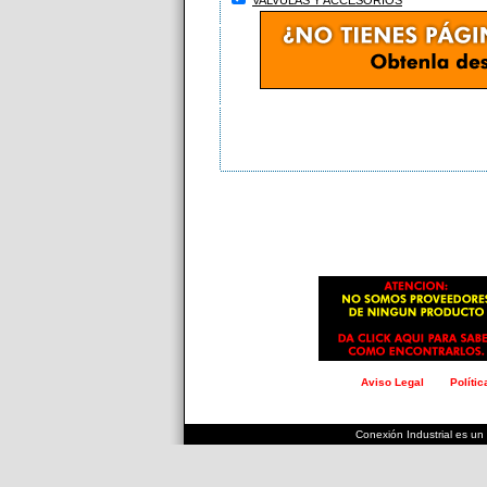
VALVULAS Y ACCESORIOS
Aviso Legal
Políti
.
.
.
.
.
.
.
.
.
.
.
.
.
.
.
.
.
.
.
.
.
.
.
.
.
.
.
.
.
Conexión Industrial es un