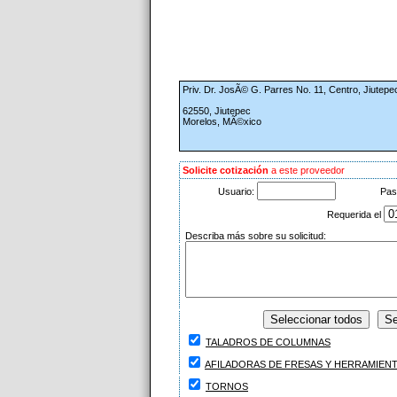
Priv. Dr. JosÃ© G. Parres No. 11, Centro, Jiutepe
62550, Jiutepec
Morelos, MÃ©xico
Solicite cotización
a este proveedor
Usuario:
Pas
Requerida el
Describa más sobre su solicitud:
TALADROS DE COLUMNAS
AFILADORAS DE FRESAS Y HERRAMIEN
TORNOS