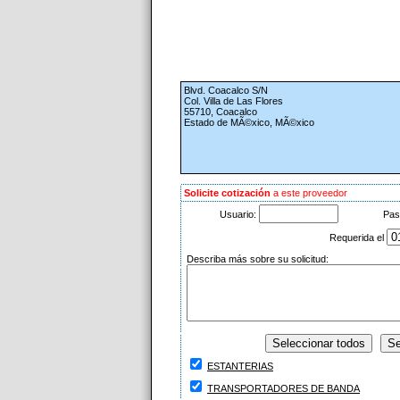
Blvd. Coacalco S/N
Col. Villa de Las Flores
55710, Coacalco
Estado de MÃ©xico, MÃ©xico
Solicite cotización
a este proveedor
Usuario:
Pas
Requerida el
Describa más sobre su solicitud:
ESTANTERIAS
TRANSPORTADORES DE BANDA