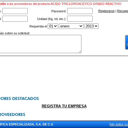
ción
a los proveedores del producto ACIDO TRICLOROACETICO GRADO REACTIVO
Registrarse
|
Recuper
o:
Password:
d:
Unidad (Kg, ml, etc.):
Requerida el
ás sobre su solicitud:
REGISTRA TU EMPRESA
FICA ESPECIALIZADA, S.A. DE C.V.
[
Ver todos s