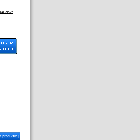
ar clave
us productos
]