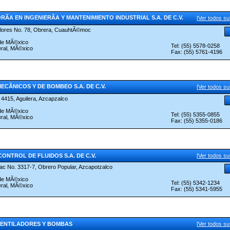
ÃA EN INGENIERÃA Y MANTENIMIENTO INDUSTRIAL S.A. DE C.V.
[
Ver todos s
lores No. 78, Obrera, CuauhtÃ©moc
 de MÃ©xico
Tel: (55) 5578-0258
eral, MÃ©xico
Fax: (55) 5761-4196
ECÃNICOS Y DE BOMBEO S.A. DE C.V.
[
Ver todos s
 4415, Aguilera, Azcapzalco
 de MÃ©xico
Tel: (55) 5355-0855
eral, MÃ©xico
Fax: (55) 5355-0186
CONTROL DE FLUIDOS S.A. DE C.V.
[
Ver todos s
uac No. 3317-7, Obrero Popular, Azcapotzalco
 de MÃ©xico
Tel: (55) 5342-1234
eral, MÃ©xico
Fax: (55) 5341-5955
VENTILADORES Y BOMBAS
[
Ver todos s