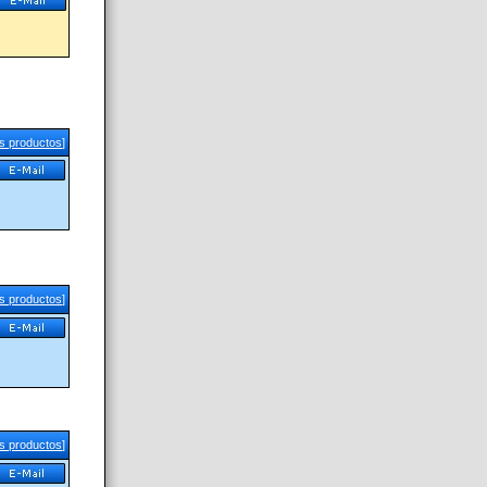
us productos
]
us productos
]
us productos
]