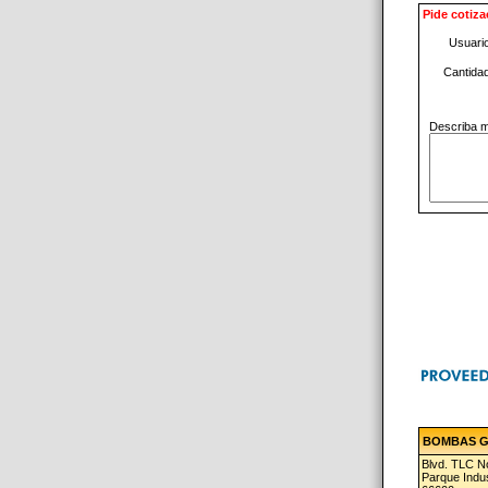
Pide cotiza
Usuari
Cantida
Describa m
BOMBAS GR
Blvd. TLC No
Parque Indus