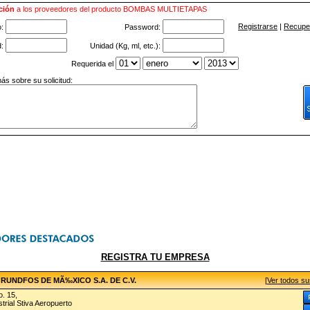
ción
a los proveedores del producto BOMBAS MULTIETAPAS
Registrarse
|
Recuper
o:
Password:
d:
Unidad (Kg, ml, etc.):
Requerida el
ás sobre su solicitud:
REGISTRA TU EMPRESA
UNDFOS DE MÃ‰XICO S.A. DE C.V.
[
Ver todos s
. 15,
trial Stiva Aeropuerto