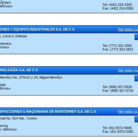
rÃ©taro
Tel: (442) 224-2320
 MÃ©xico
Fax: (442) 214-0360
ONES Y EQUIPOS INDUSTRIALES S.A. DE C.V.
[
Ver todos s
, Local 3, Delicias
rnavaca
Tel: (777) 322-2592
Ã©xico
Fax: (777) 322-2821
NOLOGÃA S.A. DE C.V.
[
Ver todos s
. AlemÃ¡n No. 274x22 y 24, Miguel AlemÃ¡n
rida
Tel: (999) 927-0529
MÃ©xico
Fax: (999) 927-5732
FACCIONES & MAQUINARIA DE MONTERREY S.A. DE C.V.
[
Ver todos s
rreal No. 814 Nte., Centro
errey
Tel: (81) 8372-9006
n, MÃ©xico
Fax: (81) 8372-5282