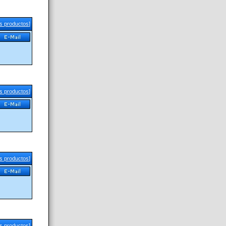
us productos
]
us productos
]
us productos
]
us productos
]