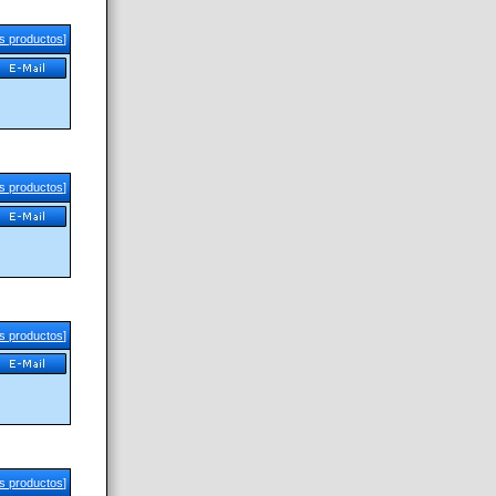
us productos
]
us productos
]
us productos
]
us productos
]