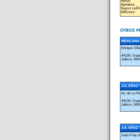
66600
Apodaca
Nuevo LeÃ³
MÃ©xico
MEXICANA 
Enrique DÃ­
44100, Guad
Jalisco, MÃ
J.A. DÃAZ 
Av. de La Pa
44130, Guad
Jalisco, MÃ
J.A. DÃAZ 
Juan Fray d