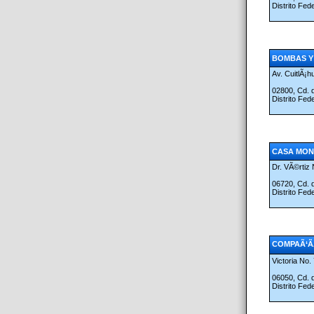
Distrito Fed
BOMBAS Y
Av. CuitlÃ¡
02800, Cd.
Distrito Fed
CASA MONR
Dr. VÃ©rtiz
06720, Cd.
Distrito Fed
COMPAÃ‘ÃA
Victoria No.
06050, Cd.
Distrito Fed