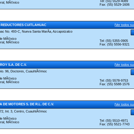
Tel: (55) 5529-4089
eral, MÃ©xico
Fax: (55) 5529-1606
 REDUCTORES CUITLAHUAC
[
Ver todos s
huac No. 493-C, Nueva Santa MarÃ­a, Azcapotzalco
 de MÃ©xico
Tel: (55) 5355-0905
eral, MÃ©xico
Fax: (55) 5556-9321
OY S.A. DE C.V.
[
Ver todos s
 No. 96, Doctores, CuauhtÃ©moc
 de MÃ©xico
Tel: (55) 5578-9753
eral, MÃ©xico
Fax: (55) 5588-1576
 DE MOTORES S. DE R.L. DE C.V.
[
Ver todos s
 72, Int. 3, Centro, CuauhtÃ©moc
 de MÃ©xico
Tel: (55) 5510-4971
eral, MÃ©xico
Fax: (55) 5521-7743