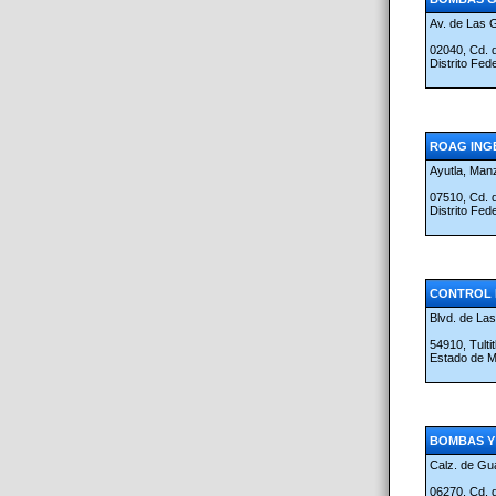
Av. de Las G
02040, Cd.
Distrito Fed
ROAG INGE
Ayutla, Man
07510, Cd.
Distrito Fed
CONTROL D
Blvd. de Las
54910, Tult
Estado de 
BOMBAS Y 
Calz. de G
06270, Cd.