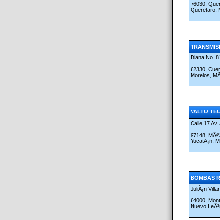
76030, Que
Queretaro,
TRANSMISI
Diana No. 81
62330, Cue
Morelos, M
VALTO TEC
Calle 17 Av
97148, MÃ©
YucatÃ¡n, 
BOMBAS RE
JuliÃ¡n Villa
64000, Mont
Nuevo LeÃ³