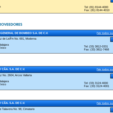
n
Tel: (81) 8144-4000
Fax: (81) 8144-4010
GENERAL DE BOMBEO S.A. DE C.V.
[
Ver todos s
az de LeÃ³n No. 691, Moderna
alajara
Tel: (33) 3812-0331
©xico
Fax: (33) 3811-7468
Y CÃA. S.A. DE C.V.
[
Ver todos s
z No. 2604, Arcos Vallarta
alajara
Tel: (33) 3124-4000
©xico
Fax: (33) 3124-4001
Y CÃA. S.A. DE C.V.
[
Ver todos s
e Talavera No. 98, Cimatario