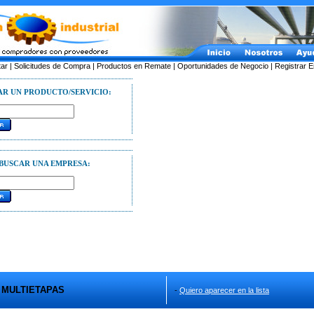
tar
|
Solicitudes de Compra
|
Productos en Remate
|
Oportunidades de Negocio
|
Registrar 
AR UN PRODUCTO/SERVICIO:
BUSCAR UNA EMPRESA:
MULTIETAPAS
-
Quiero aparecer en la lista