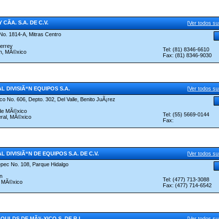
Y CÃA. S.A. DE C.V.
[
Ver todos s
No. 1814-A, Mitras Centro
errey
Tel: (81) 8346-6610
n, MÃ©xico
Fax: (81) 8346-9030
L DIVISIÃ“N EQUIPOS S.A.
[
Ver todos s
o No. 606, Depto. 302, Del Valle, Benito JuÃ¡rez
 de MÃ©xico
Tel: (55) 5669-0144
eral, MÃ©xico
Fax:
 DIVISIÃ“N DE EQUIPOS S.A. DE C.V.
[
Ver todos s
epec No. 108, Parque Hidalgo
n
Tel: (477) 713-3088
, MÃ©xico
Fax: (477) 714-6542
ULDS DE MÃ‰XICO S. DE R.L.
[
Ver todos s