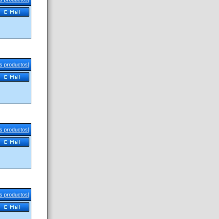
us productos
]
us productos
]
us productos
]