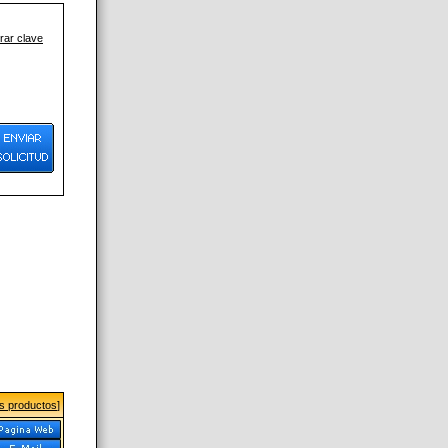
ar clave
us productos
]