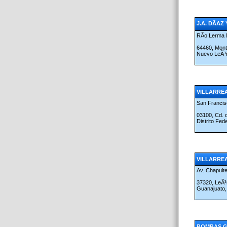
J.A. DÃAZ 
RÃ­o Lerma 
64460, Mont
Nuevo LeÃ³
VILLARREA
San Francisc
03100, Cd.
Distrito Fed
VILLARREAL
Av. Chapult
37320, LeÃ³
Guanajuato
BOMBAS GO