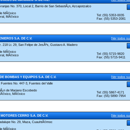
ranjas No. 370, Local 2, Barrio de San SebastiÃ¡n, Azcapotzalco
 de MÃ©xico
Tel: (55) 5353-0035
eral, MÃ©xico
Fax: (55) 5353-2081
NIEROS S.A. DE C.V.
[
Ver todos s
z. 218 Lt. 29, San Felipe de JesÃºs, Gustavo A. Madero
 de MÃ©xico
Tel: (55) 5715-9820
eral, MÃ©xico
Fax: (55) 5715-9411
E BOMBAS Y EQUIPOS S.A. DE C.V.
[
Ver todos s
 Fuentes No. 447-3, Fuentes del Valle
itlÃ¡n de Mariano Escobedo
Tel: (55) 5867-4171
MÃ©xico, MÃ©xico
Fax: (55) 5890-7954
MOTORES CERRO S.A. DE C.V.
[
Ver todos s
uadalupe No. 29, Maza, CuauhtÃ©moc
 de MÃ©xico