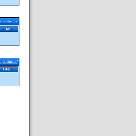
us productos
]
us productos
]