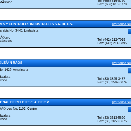
Tel: (656) 616-8770
 MÃ©xico
Fax: (656) 616-8770
ES Y CONTROLES INDUSTRIALES S.A. DE C.V.
[
Ver todos s
arabia No. 34-C, Lindavista
rÃ©taro
Tel: (442) 212-7015
 MÃ©xico
Fax: (442) 214-0895
 LEÃ“N RÃOS
[
Ver todos s
No. 1429, Americana
alajara
Tel: (33) 3825-3437
©xico
Fax: (33) 3587-6074
ONAL DE RELOJES S.A. DE C.V.
[
Ver todos s
HÃ©roes No. 1102, Centro
alajara
Tel: (33) 3613-5820
©xico
Fax: (33) 3658-0675