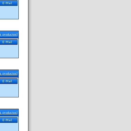
us productos
]
us productos
]
us productos
]