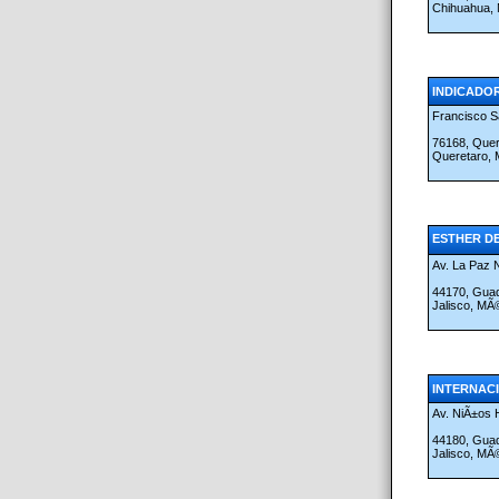
Chihuahua,
INDICADOR
Francisco S
76168, Que
Queretaro,
ESTHER DE
Av. La Paz 
44170, Guad
Jalisco, MÃ
INTERNACI
Av. NiÃ±os 
44180, Guad
Jalisco, MÃ