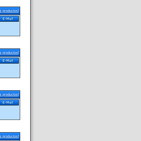
us productos
]
us productos
]
us productos
]
us productos
]