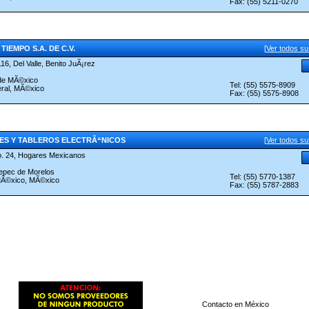
Fax: (55) 5211-0270
TIEMPO S.A. DE C.V.
[
Ver todos s
116, Del Valle, Benito JuÃ¡rez
 de MÃ©xico
Tel: (55) 5575-8909
eral, MÃ©xico
Fax: (55) 5575-8908
JES Y TABLEROS ELECTRÃ“NICOS
[
Ver todos s
o. 24, Hogares Mexicanos
epec de Morelos
Tel: (55) 5770-1387
MÃ©xico, MÃ©xico
Fax: (55) 5787-2883
Contacto en México