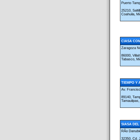
Puerto Tamp
25210, Saltil
Coahuila, M
CIASA COM
Zaragoza No
86000, Vill
Tabasco, M
TIEMPO Y
Av. Francis
89140, Tam
Tamaulipas
SIASA DEL 
RÃ­o Danubi
32350, Cd. 