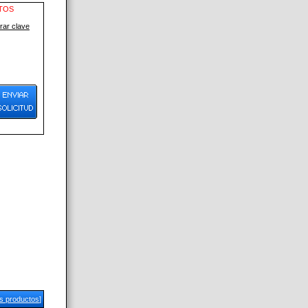
NTOS
ar clave
us productos
]