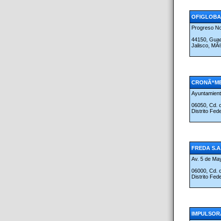
OFIGLOBAL 
Progreso No
44150, Guad
Jalisco, MÃ
CRONÃ“ME
Ayuntamient
06050, Cd.
Distrito Fed
FREDA S.A.
Av. 5 de Ma
06000, Cd.
Distrito Fed
IMPULSORA