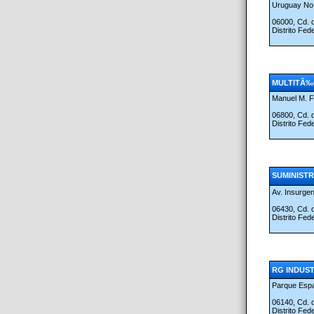
Uruguay No.
06000, Cd.
Distrito Fed
MULTITÃ‰C
Manuel M. F
06800, Cd.
Distrito Fed
SUMINISTR
Av. Insurge
06430, Cd.
Distrito Fed
RG INDUST
Parque Esp
06140, Cd.
Distrito Fed