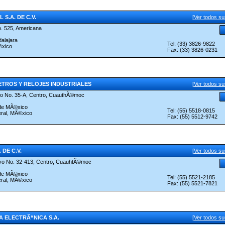
S.A. DE C.V.
[
Ver todos s
. 525, Americana
alajara
Tel: (33) 3826-9822
©xico
Fax: (33) 3826-0231
TROS Y RELOJES INDUSTRIALES
[
Ver todos s
o No. 35-A, Centro, CuauthÃ©moc
 de MÃ©xico
Tel: (55) 5518-0815
eral, MÃ©xico
Fax: (55) 5512-9742
 DE C.V.
[
Ver todos s
yo No. 32-413, Centro, CuauhtÃ©moc
 de MÃ©xico
Tel: (55) 5521-2185
eral, MÃ©xico
Fax: (55) 5521-7821
 ELECTRÃ“NICA S.A.
[
Ver todos s