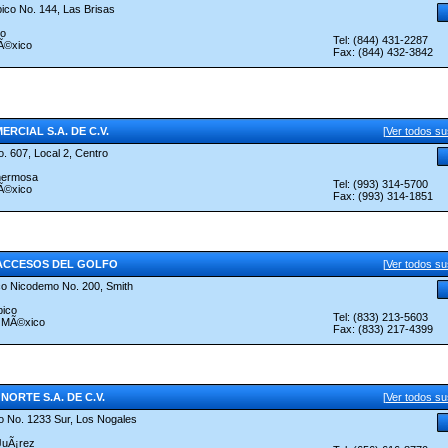
ico No. 144, Las Brisas
lo
Tel: (844) 431-2287
Ã©xico
Fax: (844) 432-3842
ERCIAL S.A. DE C.V.
[
Ver todos s
. 607, Local 2, Centro
ahermosa
Tel: (993) 314-5700
Ã©xico
Fax: (993) 314-1851
 ACCESOS DEL GOLFO
[
Ver todos s
co Nicodemo No. 200, Smith
pico
Tel: (833) 213-5603
, MÃ©xico
Fax: (833) 217-4399
NORTE S.A. DE C.V.
[
Ver todos s
o No. 1233 Sur, Los Nogales
JuÃ¡rez