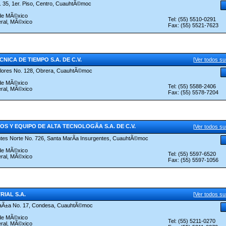
 35, 1er. Piso, Centro, CuauhtÃ©moc
 de MÃ©xico
Tel: (55) 5510-0291
eral, MÃ©xico
Fax: (55) 5521-7623
NICA DE TIEMPO S.A. DE C.V.
[
Ver todos s
lores No. 128, Obrera, CuauhtÃ©moc
 de MÃ©xico
Tel: (55) 5588-2406
eral, MÃ©xico
Fax: (55) 5578-7204
OS Y EQUIPO DE ALTA TECNOLOGÃA S.A. DE C.V.
[
Ver todos s
ntes Norte No. 726, Santa MarÃ­a Insurgentes, CuauhtÃ©moc
 de MÃ©xico
Tel: (55) 5597-6520
eral, MÃ©xico
Fax: (55) 5597-1056
RIAL S.A.
[
Ver todos s
aÃ±a No. 17, Condesa, CuauhtÃ©moc
 de MÃ©xico
Tel: (55) 5211-0270
eral, MÃ©xico