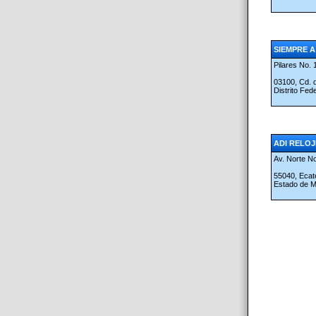
SIEMPRE A 
Pilares No. 
03100, Cd.
Distrito Fed
ADI RELO
Av. Norte N
55040, Ecat
Estado de 