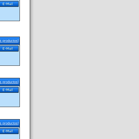
us productos
]
us productos
]
us productos
]