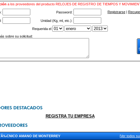
ción
a los proveedores del producto RELOJES DE REGISTRO DE TIEMPOS Y MOVIMIE
Registrarse
|
Recuper
o:
Password:
d:
Unidad (Kg, ml, etc.):
Requerida el
ás sobre su solicitud:
REGISTRA TU EMPRESA
 TÃ‰CNICO AMANO DE MONTERREY
[
Ver todos s