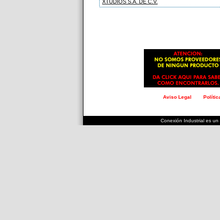
XTUDIOS S.A. DE C.V.
Aviso Legal
Políti
.
.
.
.
.
.
.
.
.
.
.
.
.
.
.
.
.
.
.
.
.
.
.
.
.
.
.
.
.
Conexión Industrial es un