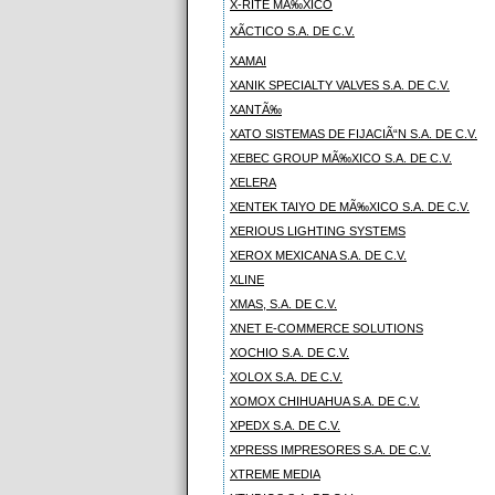
X-RITE MÃ‰XICO
XÃCTICO S.A. DE C.V.
XAMAI
XANIK SPECIALTY VALVES S.A. DE C.V.
XANTÃ‰
XATO SISTEMAS DE FIJACIÃ“N S.A. DE C.V.
XEBEC GROUP MÃ‰XICO S.A. DE C.V.
XELERA
XENTEK TAIYO DE MÃ‰XICO S.A. DE C.V.
XERIOUS LIGHTING SYSTEMS
XEROX MEXICANA S.A. DE C.V.
XLINE
XMAS, S.A. DE C.V.
XNET E-COMMERCE SOLUTIONS
XOCHIO S.A. DE C.V.
XOLOX S.A. DE C.V.
XOMOX CHIHUAHUA S.A. DE C.V.
XPEDX S.A. DE C.V.
XPRESS IMPRESORES S.A. DE C.V.
XTREME MEDIA